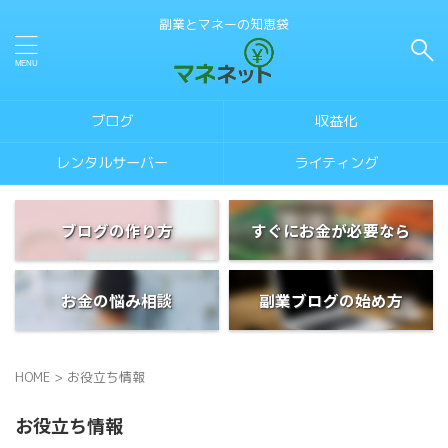
副業とマネーの知恵袋
ブログ
収益化
レンタルサーバー
ライティング
ブログの作り方
すぐにお金が必要なら
お金の悩み相談
副業ブログの始め方
HOME
>
お役立ち情報
お役立ち情報