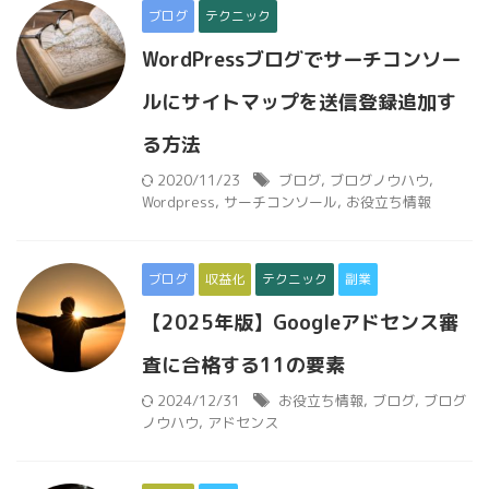
ブログ
テクニック
WordPressブログでサーチコンソー
ルにサイトマップを送信登録追加す
る方法
2020/11/23
ブログ
,
ブログノウハウ
,
Wordpress
,
サーチコンソール
,
お役立ち情報
ブログ
収益化
テクニック
副業
【2025年版】Googleアドセンス審
査に合格する11の要素
2024/12/31
お役立ち情報
,
ブログ
,
ブログ
ノウハウ
,
アドセンス