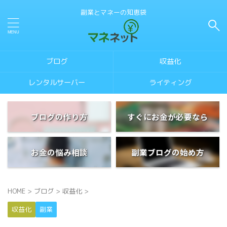
副業とマネーの知恵袋
ブログ
収益化
レンタルサーバー
ライティング
ブログの作り方
すぐにお金が必要なら
お金の悩み相談
副業ブログの始め方
HOME
>
ブログ
>
収益化
>
収益化
副業