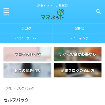
副業とマネーの知恵袋
ブログ
収益化
レンタルサーバー
ライティング
ブログの作り方
すぐにお金が必要なら
お金の悩み相談
副業ブログの始め方
HOME
>
セルフバック
セルフバック